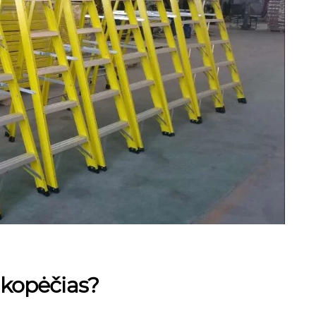
o kopėčias?