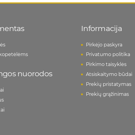
imentas
Informacija
ės
Pirkėjo paskyra
 kopetėlėms
Privatumo politika
Pirkimo taisyklės
ngos nuorodos
Atsiskaitymo būdai
Prekių pristatymas
ai
Prekių grąžinimas
us
ai