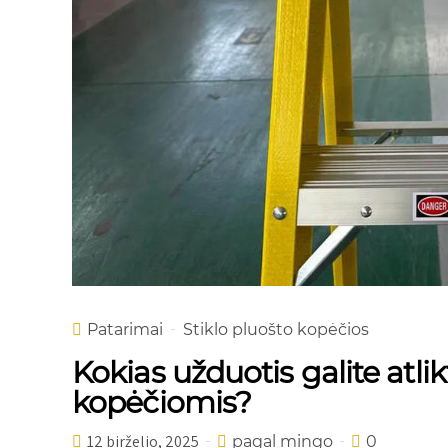
Patarimai
Stiklo pluošto kopėčios
Kokias užduotis galite atlik
kopėčiomis?
12 birželio, 2025
pagal mingo
0