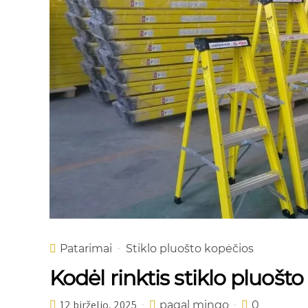
Patarimai
Stiklo pluošto kopėčios
Kodėl rinktis stiklo pluošt
12 birželio, 2025
pagal mingo
0