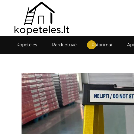
Kopetėlės
Parduotuvė
Patarimai
Ap