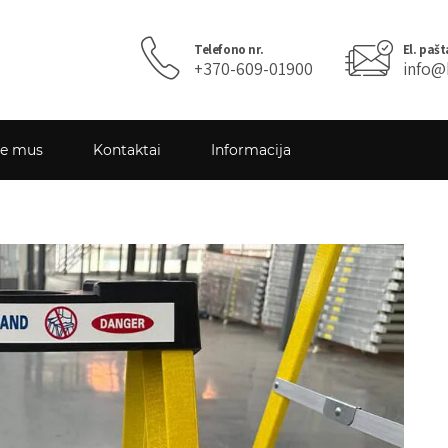
Telefono nr.
El. pašt
+370-609-01900
info@
ie mus
Kontaktai
Informacija