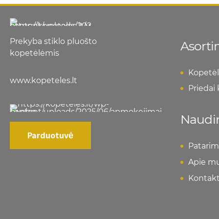
Prekyba stiklo pluošto
Asort
kopetėlėmis
Kopetėl
www.kopeteles.lt
Priedai
Naudi
Parduotuvė
Patarim
Apie m
Kontakt