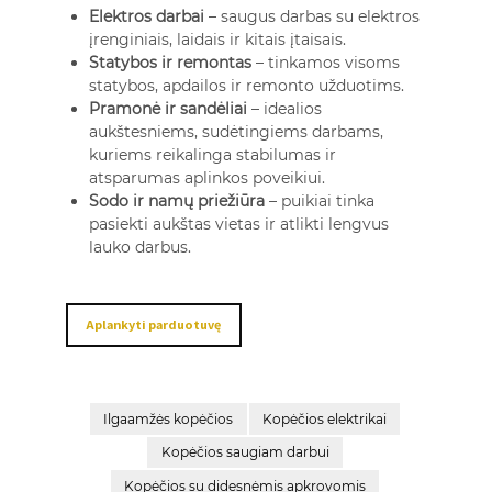
Elektros darbai
– saugus darbas su elektros
įrenginiais, laidais ir kitais įtaisais.
Statybos ir remontas
– tinkamos visoms
statybos, apdailos ir remonto užduotims.
Pramonė ir sandėliai
– idealios
aukštesniems, sudėtingiems darbams,
kuriems reikalinga stabilumas ir
atsparumas aplinkos poveikiui.
Sodo ir namų priežiūra
– puikiai tinka
pasiekti aukštas vietas ir atlikti lengvus
lauko darbus.
Aplankyti parduotuvę
Ilgaamžės kopėčios
Kopėčios elektrikai
Kopėčios saugiam darbui
Kopėčios su didesnėmis apkrovomis