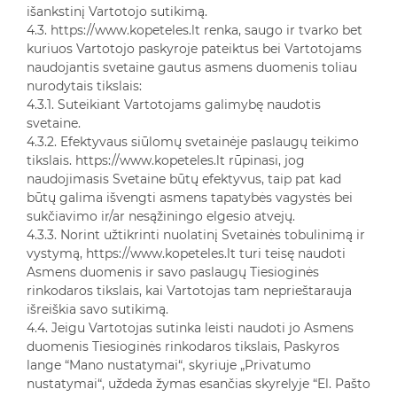
išankstinį Vartotojo sutikimą.
4.3. https://www.kopeteles.lt renka, saugo ir tvarko bet
kuriuos Vartotojo paskyroje pateiktus bei Vartotojams
naudojantis svetaine gautus asmens duomenis toliau
nurodytais tikslais:
4.3.1. Suteikiant Vartotojams galimybę naudotis
svetaine.
4.3.2. Efektyvaus siūlomų svetainėje paslaugų teikimo
tikslais. https://www.kopeteles.lt rūpinasi, jog
naudojimasis Svetaine būtų efektyvus, taip pat kad
būtų galima išvengti asmens tapatybės vagystės bei
sukčiavimo ir/ar nesąžiningo elgesio atvejų.
4.3.3. Norint užtikrinti nuolatinį Svetainės tobulinimą ir
vystymą, https://www.kopeteles.lt turi teisę naudoti
Asmens duomenis ir savo paslaugų Tiesioginės
rinkodaros tikslais, kai Vartotojas tam neprieštarauja
išreiškia savo sutikimą.
4.4. Jeigu Vartotojas sutinka leisti naudoti jo Asmens
duomenis Tiesioginės rinkodaros tikslais, Paskyros
lange “Mano nustatymai“, skyriuje „Privatumo
nustatymai“, uždeda žymas esančias skyrelyje “El. Pašto