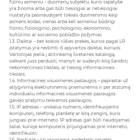
fiziniu asmeniu – duomenų subjektu, kurio tapatybė
yra žinoma arba gali būti tiesiogiai ar netiesiogiai
nustatyta pasinaudojant tokiais duomenimis kaip
asmens kodas, vienas arba keli asmeniui būdingi
fizinio, fiziologinio, psichologinio, ekonominio,
kultūrinio ar socialinio pobūdžio požymiai;
1.3. Daiktai – bet kokios rūšies prekės, kurios pagal LR
įstatymus yra neišimti iš apyvartos daiktai, kuriuos
Vartotojas įkelia į atitinkamą Svetainės katalogą,
siekiant juos parduoti, mainyti ar sudaryti kitą Sandorį
nekomerciniais tikslais, ar tiesiog informaciniais
tikslais;
1.4. Informacinės visuomenės paslaugos – paprastai už
atlyginimą elektroninėmis priemonėmis ir per atstumą
individualiu informacinės visuomenės paslaugos
gavėjo prašymu teikiamos paslaugos;
1.5. IP adresas – unikalus numeris, identifikuojantis
kompiuterį, telefoną, planšetę ar kitą įrenginį, kuris
jungiasi prie interneto. IP adresas gali būti naudojamas
šaliai, kurioje kompiuteris prijungiamas prie interneto,
identifikuoti;
1.6. Naršyklė – tai programa, padedanti pasiekti