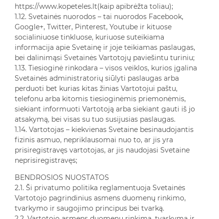
https://www.kopeteles.lt(kaip apibrėžta toliau);
1.12. Svetainės nuorodos – tai nuorodos Facebook,
Google+, Twitter, Pinterest, Youtube ir kituose
socialiniuose tinkluose, kuriuose suteikiama
informacija apie Svetainę ir joje teikiamas paslaugas,
bei dalinimąsi Svetainės Vartotojų paviešintu turiniu;
1.13. Tiesioginė rinkodara – visos veiklos, kurios įgalina
Svetainės administratorių siūlyti paslaugas arba
perduoti bet kurias kitas žinias Vartotojui paštu,
telefonu arba kitomis tiesioginėmis priemonėmis,
siekiant informuoti Vartotoją arba siekiant gauti iš jo
atsakymą, bei visas su tuo susijusias paslaugas.
1.14. Vartotojas – kiekvienas Svetaine besinaudojantis
fizinis asmuo, nepriklausomai nuo to, ar jis yra
prisiregistravęs vartotojas, ar jis naudojasi Svetaine
neprisiregistravęs;
BENDROSIOS NUOSTATOS
2.1. Ši privatumo politika reglamentuoja Svetainės
Vartotojo pagrindinius asmens duomenų rinkimo,
tvarkymo ir saugojimo principus bei tvarką.
2.2. Vartotojo asmens duomenų rinkimą, tvarkymą ir