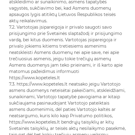
atskleidimo ar sunaikinimo, asmens tapatybės
vagystės, sukčiavimo bei, kad Asmens duomenų
apsaugos lygis atitiktų Lietuvos Respublikos teisės
aktų reikalavimus.
7.2. Vartotojas įsipareigoja ir privalo saugoti savo
prisijungimo prie Svetainės slaptažodį ir prisijungimo
vardą, bei kitus duomenis. Vartotojas įsipareigoja ir
privalo jokiems kitiems tretiesiems asmenims
neatskleisti Asmens duomenų nei apie save, nei apie
trečiuosius asmenis, jeigu tokie trečiųjų asmenų
Asmens duomenys jam teko prieinami, ir iš karto apie
matomus pažeidimus informuoti
https://www.kopeteles.lt
7.3. https://www.kopeteles.lt neatsako jeigu Vartotojo
asmens duomenys neteisėtai pakeičiami, atskleidžiami,
sunaikinami, Vartotojo tapatybė pavogiama ar kitaip
sukčiaujama pasinaudojant Vartotojo pateiktais
asmens duomenimis, dėl paties Vartotojo kaltės ar
neatsargumo, kuris kilo kaip Privatumo politikos,
https://www.kopeteles.lt bendrųjų taisyklių ar kitų
Svetainės taisyklių, ar teisės aktų nesilaikymo pasekmė,
taip pat dėl bet kokių trečiųjų asmenų veiksmų.