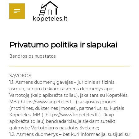
Privatumo politika ir slapukai
Bendrosios nuostatos
SĄVOKOS:
1.1. Asmens duomenų gavėjas – juridinis ar fizinis
asmuo, kuriam teikiami asmens duomenys apie
Vartotoją (kaip apibrėžta toliau), įskaitant su Kopetėlės,
MB (
https://www.kopeteles.lt
) susijusias įmones
(motinines, dukterines įmones), partnerius, su kuriais
Kopetėlės, MB ( https://www.kopeteles.lt ) (kaip
apibrėžta toliau) bendradarbiauja siekiant suteikti
galimybę Vartotojams naudotis Svetaine;
1.2. Asmens duomenys – bet kuri informacija, susijusi su