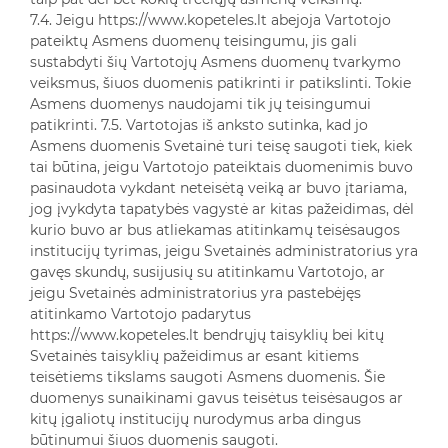
7.4. Jeigu https://www.kopeteles.lt abejoja Vartotojo
pateiktų Asmens duomenų teisingumu, jis gali
sustabdyti šių Vartotojų Asmens duomenų tvarkymo
veiksmus, šiuos duomenis patikrinti ir patikslinti. Tokie
Asmens duomenys naudojami tik jų teisingumui
patikrinti. 7.5. Vartotojas iš anksto sutinka, kad jo
Asmens duomenis Svetainė turi teisę saugoti tiek, kiek
tai būtina, jeigu Vartotojo pateiktais duomenimis buvo
pasinaudota vykdant neteisėtą veiką ar buvo įtariama,
jog įvykdyta tapatybės vagystė ar kitas pažeidimas, dėl
kurio buvo ar bus atliekamas atitinkamų teisėsaugos
institucijų tyrimas, jeigu Svetainės administratorius yra
gavęs skundų, susijusių su atitinkamu Vartotojo, ar
jeigu Svetainės administratorius yra pastebėjęs
atitinkamo Vartotojo padarytus
https://www.kopeteles.lt bendrųjų taisyklių bei kitų
Svetainės taisyklių pažeidimus ar esant kitiems
teisėtiems tikslams saugoti Asmens duomenis. Šie
duomenys sunaikinami gavus teisėtus teisėsaugos ar
kitų įgaliotų institucijų nurodymus arba dingus
būtinumui šiuos duomenis saugoti.