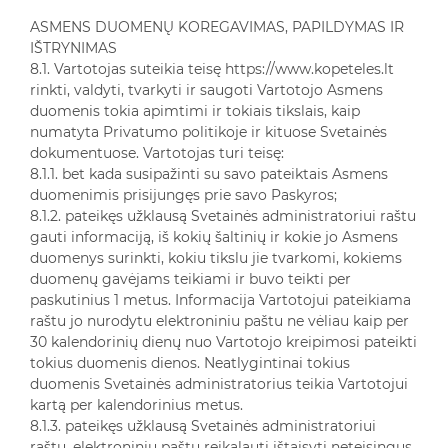
ASMENS DUOMENŲ KOREGAVIMAS, PAPILDYMAS IR
IŠTRYNIMAS
8.1. Vartotojas suteikia teisę https://www.kopeteles.lt
rinkti, valdyti, tvarkyti ir saugoti Vartotojo Asmens
duomenis tokia apimtimi ir tokiais tikslais, kaip
numatyta Privatumo politikoje ir kituose Svetainės
dokumentuose. Vartotojas turi teisę:
8.1.1. bet kada susipažinti su savo pateiktais Asmens
duomenimis prisijungęs prie savo Paskyros;
8.1.2. pateikęs užklausą Svetainės administratoriui raštu
gauti informaciją, iš kokių šaltinių ir kokie jo Asmens
duomenys surinkti, kokiu tikslu jie tvarkomi, kokiems
duomenų gavėjams teikiami ir buvo teikti per
paskutinius 1 metus. Informacija Vartotojui pateikiama
raštu jo nurodytu elektroniniu paštu ne vėliau kaip per
30 kalendorinių dienų nuo Vartotojo kreipimosi pateikti
tokius duomenis dienos. Neatlygintinai tokius
duomenis Svetainės administratorius teikia Vartotojui
kartą per kalendorinius metus.
8.1.3. pateikęs užklausą Svetainės administratoriui
raštu, elektroniniu paštu reikalauti ištaisyti neteisingus,