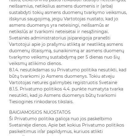
neišsamius, netikslius asmens duomenis ir (arba)
sustabdyti tokių asmens duomenų tvarkymo veiksmus,
išskyrus saugojimą, jeigu Vartotojas nustato, kad jo
asmens duomenys yra neteisingi, neišsamūs ar
netikslūs ar tvarkomi neteisėtai ir nesąžiningai.
Svetainės administratorius įsipareigoja pranešti
Vartotojui apie jo prašymu atliktą ar neatliktą asmens
duomenų ištaisymą, sunaikinimą ar asmens duomenų
tvarkymo veiksmų sustabdymą per 5 dienas nuo šių
veiksmų atlikimo dienos.
8.1.4. nesutikdamas su Privatumo politika nesutikti, kad
būtų tvarkomi jo Asmens duomenys. Tokiu atveju
Vartotojas neturės galimybės registruotis Svetainė
8.1.5. Privatumo politikos 4.4. punkte numatyta tvarka
nesutikti, kad jo Asmens duomenys būtų tvarkomi
Tiesioginės rinkodaros tikslais.
BAIGIAMOSIOS NUOSTATOS
Ši Privatumo politika galioja nuo jos paskelbimo
Svetainėje dienos. Apie bet kokius Privatumo politikos
pasikeitimus ir/ar papildymus, kuriuos atlikti