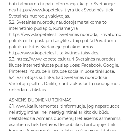
būti talpinama ta pati informacija, kaip ir Svetainėje,
nes https://www.kopeteles.lt yra tiek Svetainės, tiek
Svetainės nuorodų valdytojas.
5.2. Svetainės nuorodų naudotojams taikoma to
internetinio puslapio, kuriame yra
https://www.kopeteles.lt Svetainės nuoroda, Privatumo
politika ir to puslapio taisyklės, taip pat ši Privatumo
politika ir kitos Svetainėje publikuojamos
https://www.kopeteles.lt taikytinos taisyklės.
5.3. https://www.kopeteles.lt turi Svetainės nuorodas
šiuose internetiniuose puslapiuose: Facebook, Google,
Pinterest, Youtube ir kituose socialiniuose tinkluose.
5.4. Vartotojas sutinka, kad Svetainės nuorodose
Vartotojo įkeltos Daiktų nuotraukos būtų naudojamos
rinkodaros tikslais.
ASMENS DUOMENŲ TEIKIMAS
6.1. www.katiluremontas.ltinformuoja, jog neperduoda
nei atlygintinai, nei neatlygintinai ar kitokiu būdu
neatskleidžia Asmens duomenų tretiesiems asmenims,
esantiems tiek Lietuvos Respublikos teritorijoje, tiek
Europos Sąjungos šalyse ir kitose užsienio valstybėse,