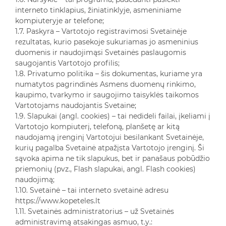
interneto tinklapius, žiniatinklyje, asmeniniame
kompiuteryje ar telefone;
1.7. Paskyra – Vartotojo registravimosi Svetainėje
rezultatas, kurio pasekoje sukuriamas jo asmeninius
duomenis ir naudojimąsi Svetainės paslaugomis
saugojantis Vartotojo profilis;
1.8. Privatumo politika – šis dokumentas, kuriame yra
numatytos pagrindinės Asmens duomenų rinkimo,
kaupimo, tvarkymo ir saugojimo taisyklės taikomos
Vartotojams naudojantis Svetaine;
1.9. Slapukai (angl. cookies) – tai nedideli failai, įkeliami į
Vartotojo kompiuterį, telefoną, planšetę ar kitą
naudojamą įrenginį Vartotojui besilankant Svetainėje,
kurių pagalba Svetainė atpažįsta Vartotojo įrenginį. Ši
sąvoka apima ne tik slapukus, bet ir panašaus pobūdžio
priemonių (pvz., Flash slapukai, angl. Flash cookies)
naudojimą;
1.10. Svetainė – tai interneto svetainė adresu
https://www.kopeteles.lt
1.11. Svetainės administratorius – už Svetainės
administravimą atsakingas asmuo, t.y.: