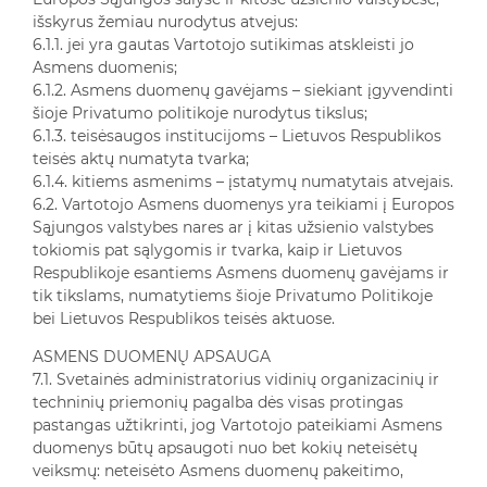
išskyrus žemiau nurodytus atvejus:
6.1.1. jei yra gautas Vartotojo sutikimas atskleisti jo
Asmens duomenis;
6.1.2. Asmens duomenų gavėjams – siekiant įgyvendinti
šioje Privatumo politikoje nurodytus tikslus;
6.1.3. teisėsaugos institucijoms – Lietuvos Respublikos
teisės aktų numatyta tvarka;
6.1.4. kitiems asmenims – įstatymų numatytais atvejais.
6.2. Vartotojo Asmens duomenys yra teikiami į Europos
Sąjungos valstybes nares ar į kitas užsienio valstybes
tokiomis pat sąlygomis ir tvarka, kaip ir Lietuvos
Respublikoje esantiems Asmens duomenų gavėjams ir
tik tikslams, numatytiems šioje Privatumo Politikoje
bei Lietuvos Respublikos teisės aktuose.
ASMENS DUOMENŲ APSAUGA
7.1. Svetainės administratorius vidinių organizacinių ir
techninių priemonių pagalba dės visas protingas
pastangas užtikrinti, jog Vartotojo pateikiami Asmens
duomenys būtų apsaugoti nuo bet kokių neteisėtų
veiksmų: neteisėto Asmens duomenų pakeitimo,