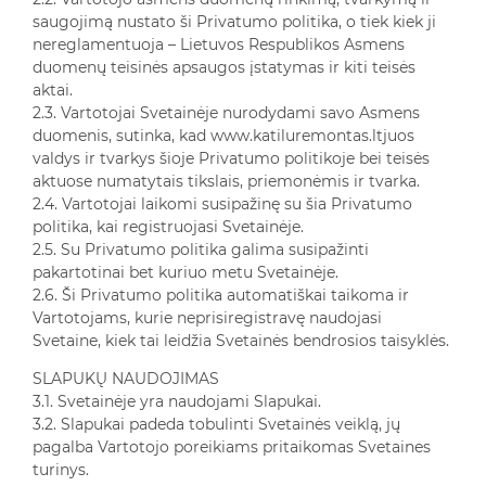
saugojimą nustato ši Privatumo politika, o tiek kiek ji
nereglamentuoja – Lietuvos Respublikos Asmens
duomenų teisinės apsaugos įstatymas ir kiti teisės
aktai.
2.3. Vartotojai Svetainėje nurodydami savo Asmens
duomenis, sutinka, kad www.katiluremontas.ltjuos
valdys ir tvarkys šioje Privatumo politikoje bei teisės
aktuose numatytais tikslais, priemonėmis ir tvarka.
2.4. Vartotojai laikomi susipažinę su šia Privatumo
politika, kai registruojasi Svetainėje.
2.5. Su Privatumo politika galima susipažinti
pakartotinai bet kuriuo metu Svetainėje.
2.6. Ši Privatumo politika automatiškai taikoma ir
Vartotojams, kurie neprisiregistravę naudojasi
Svetaine, kiek tai leidžia Svetainės bendrosios taisyklės.
SLAPUKŲ NAUDOJIMAS
3.1. Svetainėje yra naudojami Slapukai.
3.2. Slapukai padeda tobulinti Svetainės veiklą, jų
pagalba Vartotojo poreikiams pritaikomas Svetaines
turinys.