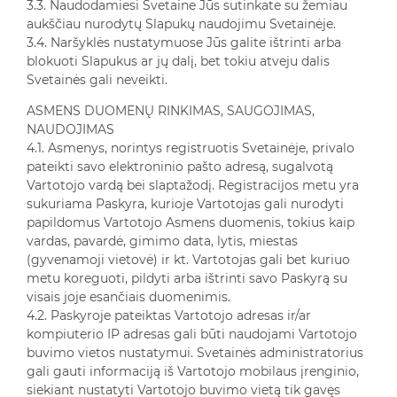
3.3. Naudodamiesi Svetaine Jūs sutinkate su žemiau
aukščiau nurodytų Slapukų naudojimu Svetainėje.
3.4. Naršyklės nustatymuose Jūs galite ištrinti arba
blokuoti Slapukus ar jų dalį, bet tokiu atveju dalis
Svetainės gali neveikti.
ASMENS DUOMENŲ RINKIMAS, SAUGOJIMAS,
NAUDOJIMAS
4.1. Asmenys, norintys registruotis Svetainėje, privalo
pateikti savo elektroninio pašto adresą, sugalvotą
Vartotojo vardą bei slaptažodį. Registracijos metu yra
sukuriama Paskyra, kurioje Vartotojas gali nurodyti
papildomus Vartotojo Asmens duomenis, tokius kaip
vardas, pavardė, gimimo data, lytis, miestas
(gyvenamoji vietovė) ir kt. Vartotojas gali bet kuriuo
metu koreguoti, pildyti arba ištrinti savo Paskyrą su
visais joje esančiais duomenimis.
4.2. Paskyroje pateiktas Vartotojo adresas ir/ar
kompiuterio IP adresas gali būti naudojami Vartotojo
buvimo vietos nustatymui. Svetainės administratorius
gali gauti informaciją iš Vartotojo mobilaus įrenginio,
siekiant nustatyti Vartotojo buvimo vietą tik gavęs