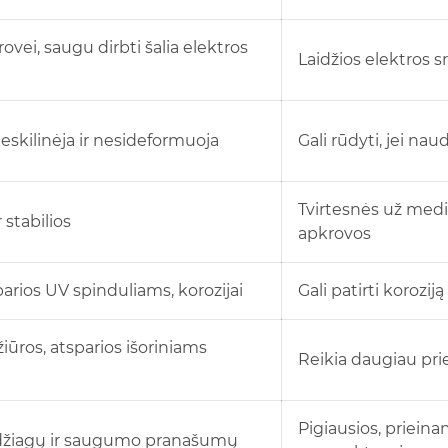
rovei, saugu dirbti šalia elektros
Laidžios elektros sr
eskilinėja ir nesideformuoja
Gali rūdyti, jei n
Tvirtesnės už medi
r stabilios
apkrovos
parios UV spinduliams, korozijai
Gali patirti koroziją
žiūros, atsparios išoriniams
Reikia daugiau pr
Pigiausios, prieina
džiagų ir saugumo pranašumų