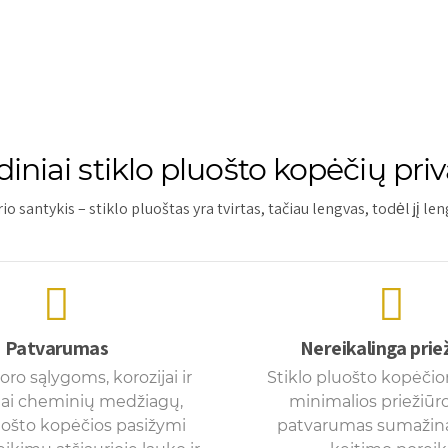
iniai stiklo pluošto kopėčių pri
io santykis – stiklo pluoštas yra tvirtas, tačiau lengvas, todėl jį le
Patvarumas
Nereikalinga prie
oro sąlygoms, korozijai ir
Stiklo pluošto kopėčio
i cheminių medžiagų,
minimalios priežiūro
luošto kopėčios pasižymi
patvarumas sumažin