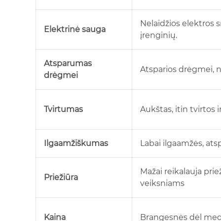
Nelaidžios elektros s
Elektrinė sauga
įrenginių.
Atsparumas
Atsparios drėgmei, n
drėgmei
Tvirtumas
Aukštas, itin tvirtos i
Ilgaamžiškumas
Labai ilgaamžės, ats
Mažai reikalauja prie
Priežiūra
veiksniams
Kaina
Brangesnės dėl me