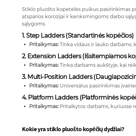
Stiklo pluošto kopetėlės puikus pasirinkimas p
atsparios korozijai ir kenksmingoms darbo sąlyg
sąlygoms.
1. Step Ladders (Standartinės kopėčios)
Pritaikymas:
Tinka vidaus ir lauko darbams, ku
2. Extension Ladders (Išsitempiamos ko
Pritaikymas:
Tinka darbams aukštyje, kai rei
3. Multi-Position Ladders (Daugiapozici
Pritaikymas:
Universalus pasirinkimas įvair
4. Platform Ladders (Platforminės kopėč
Pritaikymas:
Pritaikytos darbams, kuriuose rei
Kokie yra stiklo pluošto kopėčių dydžiai?