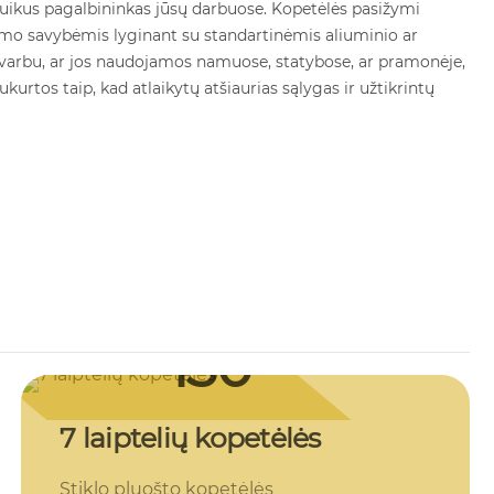
uikus pagalbininkas jūsų darbuose. Kopetėlės pasižymi
umo savybėmis lyginant su standartinėmis aliuminio ar
arbu, ar jos naudojamos namuose, statybose, ar pramonėje,
ukurtos taip, kad atlaikytų atšiaurias sąlygas ir užtikrintų
130
€ su PVM
7 laiptelių kopetėlės
Stiklo pluošto kopetėlės