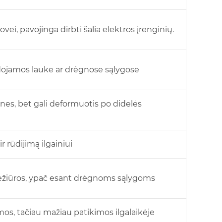
ovei, pavojinga dirbti šalia elektros įrenginių.
audojamos lauke ar drėgnose sąlygose
nes, bet gali deformuotis po didelės
 ir rūdijimą ilgainiui
iežiūros, ypač esant drėgnoms sąlygoms
mos, tačiau mažiau patikimos ilgalaikėje