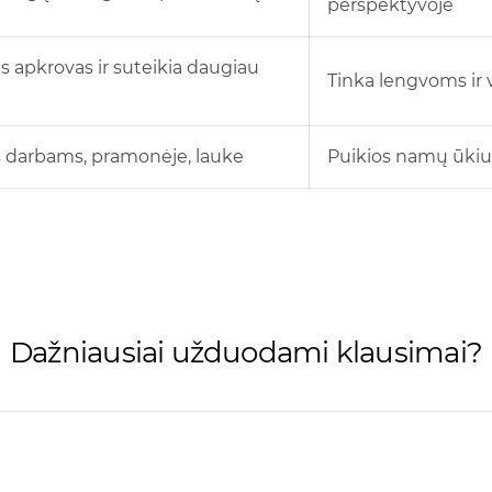
perspektyvoje
es apkrovas ir suteikia daugiau
Tinka lengvoms ir
ms darbams, pramonėje, lauke
Puikios namų ūkiui
Dažniausiai užduodami klausimai?