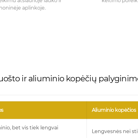
veikimu atšiaurioje lauko ir
keitimo poreikį
oninėje aplinkoje.
luošto ir aliuminio kopėčių palyginim
os
Aliuminio kopėčios
nio, bet vis tiek lengvai
Lengvesnės nei sti