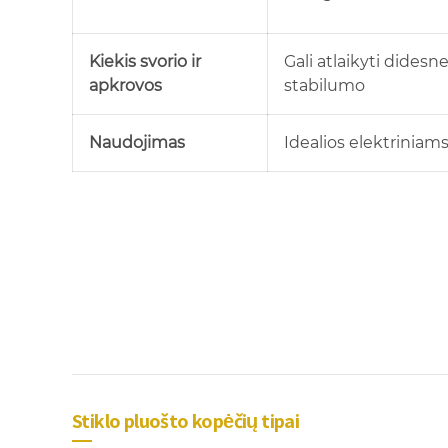
Kiekis svorio ir
Gali atlaikyti didesn
apkrovos
stabilumo
Naudojimas
Idealios elektrinia
Stiklo pluošto kopėčių tipai