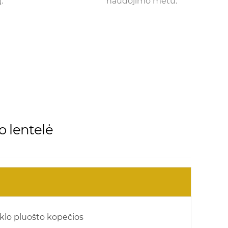
.
naudojimo metu.
o lentelė
klo pluošto kopėčios