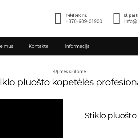
Telefono nr.
El. pašt
+370-609-01900
info@
ie mus
Kontaktai
Informacija
Ką mes siūlome
iklo pluošto kopetėlės profesi
Stiklo pluošto