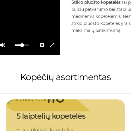
Stiklo pluošto kopetėlės
tai p
puikiu patvarumo bei stabil
medinėmis kopetėlėmis. Nesv
stiklo pluošto kopetėlės yra s
maksimalų patikimumą.
Kopėčių asortimentas
110
€ su PVM
5 laiptelių kopetėlės
Stiklo pluošto kopetėlės