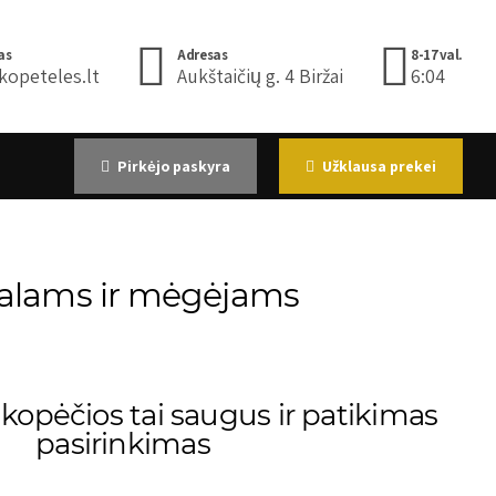
as
Adresas
8-17val.
kopeteles.lt
Aukštaičių g. 4 Biržai
6:04
Pirkėjo paskyra
Užklausa prekei
onalams ir mėgėjams
 kopėčios tai saugus ir patikimas
pasirinkimas