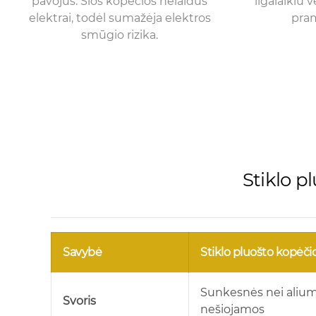
pavojus. Šios kopėčios nelaidus
ilgalaikiu 
elektrai, todėl sumažėja elektros
pram
smūgio rizika.
Stiklo p
Savybė
Stiklo pluošto kopėči
Sunkesnės nei aliumi
Svoris
nešiojamos