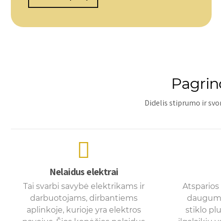
Pagrind
Didelis stiprumo ir svor
Nelaidus elektrai
Tai svarbi savybė elektrikams ir
Atsparios 
darbuotojams, dirbantiems
dauguma
aplinkoje, kurioje yra elektros
stiklo p