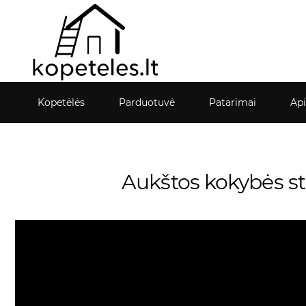
Kopetėlės
Parduotuvė
Patarimai
Ap
Aukštos kokybės st