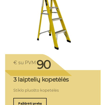
90
€ su PVM
3 laiptelių kopetėlės
Stiklo pluošto kopetėlės
Pažiūrėti prekę