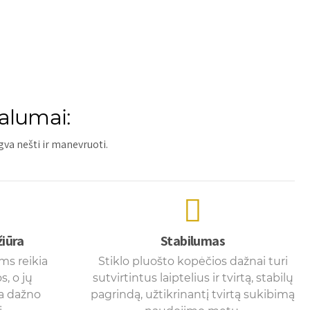
valumai:
ngva nešti ir manevruoti.
žiūra
Stabilumas
ms reikia
Stiklo pluošto kopėčios dažnai turi
s, o jų
sutvirtintus laiptelius ir tvirtą, stabilų
a dažno
pagrindą, užtikrinantį tvirtą sukibimą