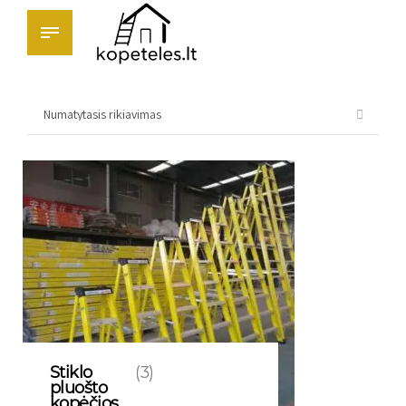
Rodomi visi rezultatai: 3
Stiklo
(3)
pluošto
kopėčios