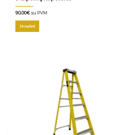
90.00
€
su PVM
Į krepšelį