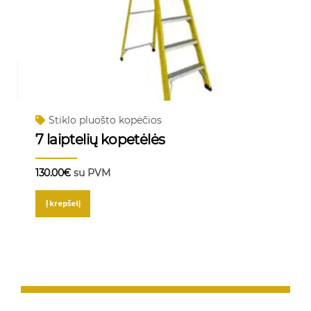
Stiklo pluošto kopėčios
7 laiptelių kopetėlės
130.00
€
su PVM
Į krepšelį