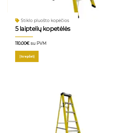
Stiklo pluošto kopėčios
5 laiptelių kopetėlės
110.00
€
su PVM
Į krepšelį