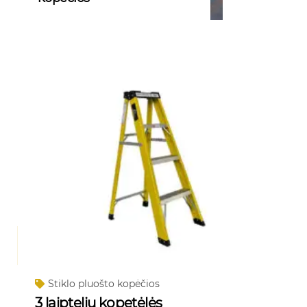
Stiklo pluošto kopėčios
3 laiptelių kopetėlės